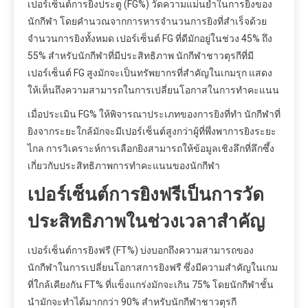
เปอร์เซ็นต์การยิงประตู (FG%) วัดความแม่นยำในการยิงของ
นักกีฬา โดยคำนวณจากการหารจำนวนการยิงที่สำเร็จด้วย
จำนวนการยิงทั้งหมด เปอร์เซ็นต์ FG ที่ดีมักอยู่ในช่วง 45% ถึง
55% สำหรับนักกีฬาที่มีประสิทธิภาพ นักกีฬาชาวตุรกีที่มี
เปอร์เซ็นต์ FG สูงมักจะเป็นทรัพยากรที่สำคัญในเกมรุก แสดง
ให้เห็นถึงความสามารถในการเปลี่ยนโอกาสในการทำคะแนน
เมื่อประเมิน FG% ให้พิจารณาประเภทของการยิงที่ทำ นักกีฬาที่
ยิงจากระยะใกล้มักจะมีเปอร์เซ็นต์สูงกว่าผู้ที่พึ่งพาการยิงระยะ
ไกล การวิเคราะห์การเลือกยิงสามารถให้ข้อมูลเชิงลึกที่ลึกซึ้ง
เกี่ยวกับประสิทธิภาพการทำคะแนนของนักกีฬา
เปอร์เซ็นต์การยิงฟรีเป็นการวัด
ประสิทธิภาพในช่วงเวลาสำคัญ
เปอร์เซ็นต์การยิงฟรี (FT%) บ่งบอกถึงความสามารถของ
นักกีฬาในการเปลี่ยนโอกาสการยิงฟรี ซึ่งมีความสำคัญในเกม
ที่ใกล้เคียงกัน FT% ที่แข็งแกร่งมักจะเกิน 75% โดยนักกีฬาชั้น
นำมักจะทำได้มากกว่า 90% สำหรับนักกีฬาชาวตุรกี