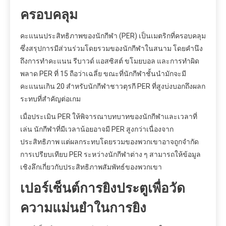
ครอบคลุม
คะแนนประสิทธิภาพของนักกีฬา (PER) เป็นเมตริกที่ครอบคลุม
ซึ่งสรุปการมีส่วนร่วมโดยรวมของนักกีฬาในสนาม โดยคำนึง
ถึงการทำคะแนน รีบาวด์ แอสซิสต์ ขโมยบอล และการทำผิด
พลาด PER ที่ 15 ถือว่าเฉลี่ย ขณะที่นักกีฬาชั้นนำมักจะมี
คะแนนเกิน 20 สำหรับนักกีฬาชาวตุรกี PER ที่สูงบ่งบอกถึงผลก
ระทบที่สำคัญต่อเกม
เมื่อประเมิน PER ให้พิจารณาบทบาทของนักกีฬาและเวลาที่
เล่น นักกีฬาที่มีเวลาน้อยอาจมี PER สูงกว่าเนื่องจาก
ประสิทธิภาพ แต่ผลกระทบโดยรวมของพวกเขาอาจถูกจำกัด
การเปรียบเทียบ PER ระหว่างนักกีฬาต่าง ๆ สามารถให้ข้อมูล
เชิงลึกเกี่ยวกับประสิทธิภาพสัมพัทธ์ของพวกเขา
เปอร์เซ็นต์การยิงประตูเพื่อวัด
ความแม่นยำในการยิง